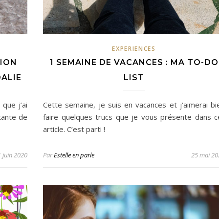
EXPERIENCES
TION
1 SEMAINE DE VACANCES : MA TO-DO
ALIE
LIST
que j’ai
Cette semaine, je suis en vacances et j’aimerai bi
tante de
faire quelques trucs que je vous présente dans c
article. C’est parti !
1 juin 2020
Par
Estelle en parle
25 mai 20