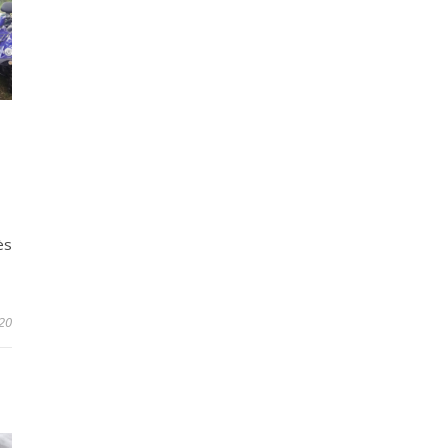
ès
20