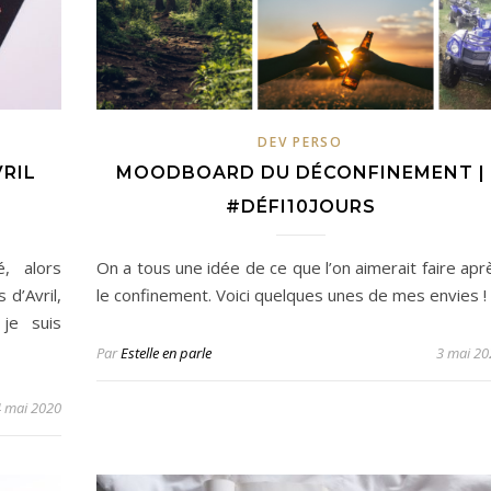
DEV PERSO
VRIL
MOODBOARD DU DÉCONFINEMENT |
#DÉFI10JOURS
, alors
On a tous une idée de ce que l’on aimerait faire apr
 d’Avril,
le confinement. Voici quelques unes de mes envies !
 je suis
Par
Estelle en parle
3 mai 20
4 mai 2020