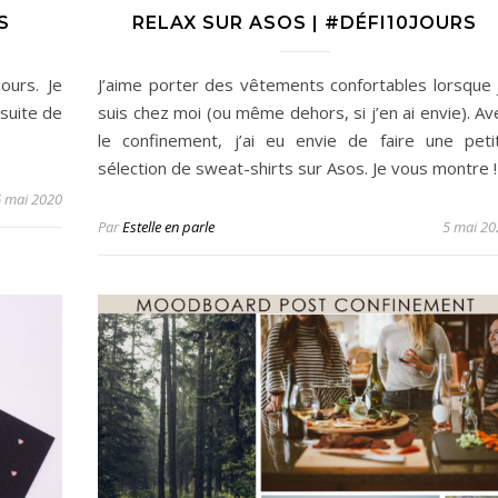
S
RELAX SUR ASOS | #DÉFI10JOURS
ours. Je
J’aime porter des vêtements confortables lorsque 
 suite de
suis chez moi (ou même dehors, si j’en ai envie). Av
le confinement, j’ai eu envie de faire une peti
sélection de sweat-shirts sur Asos. Je vous montre !
6 mai 2020
Par
Estelle en parle
5 mai 20