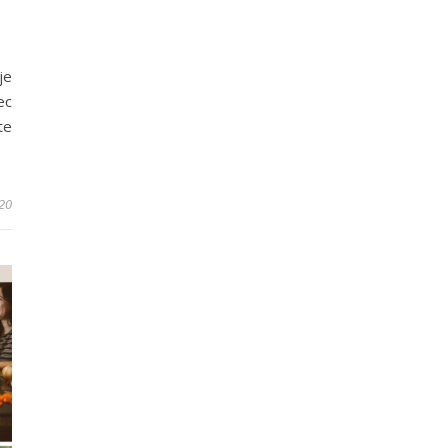
je
ec
te
20