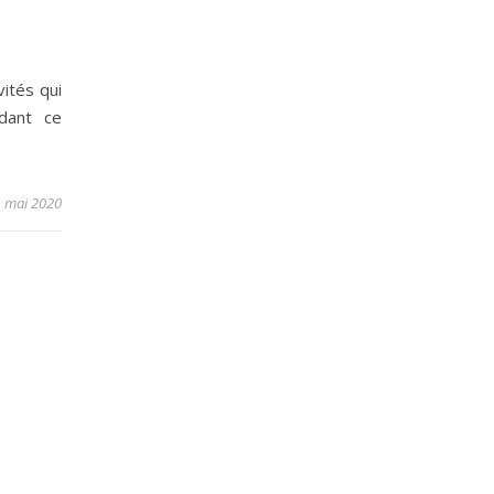
vités qui
dant ce
1 mai 2020