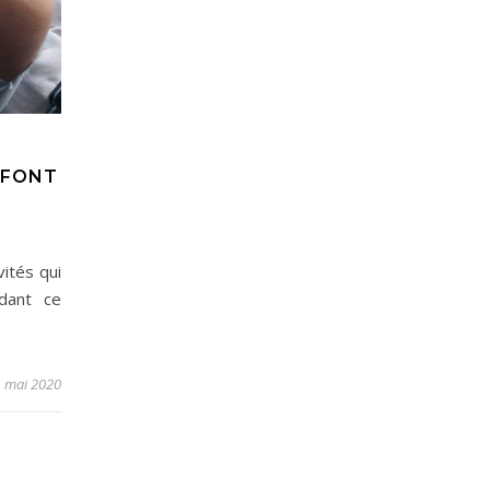
 FONT
vités qui
dant ce
1 mai 2020