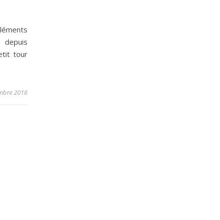
éments
 depuis
etit tour
mbre 2016