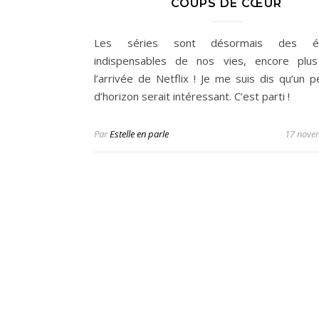
COUPS DE CŒUR
Les séries sont désormais des él
indispensables de nos vies, encore plus
l’arrivée de Netflix ! Je me suis dis qu’un p
d’horizon serait intéressant. C’est parti !
Par
Estelle en parle
17 nove