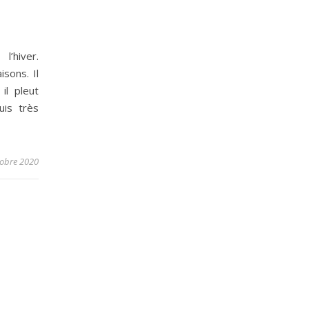
’hiver.
sons. Il
il pleut
uis très
tobre 2020