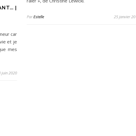
râler », de Christine Lewicki.
ANT… |
Par
Estelle
25 janvier 2
umeur car
vie et je
que mes
8 juin 2020